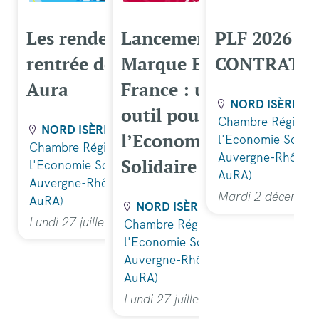
Les rendez-vous de la
Lancement de la
PLF 2026 :
rentrée de la CRESS
Marque ESS par ESS
CONTRAT S
Aura
France : un nouvel
NORD ISÈRE
outil pour visibiliser
Chambre Régional
NORD ISÈRE
l’Economie Sociale et
l'Economie Sociale
Chambre Régionale de
Auvergne-Rhône-
Solidaire
l'Economie Sociale et Solidaire
AuRA)
Auvergne-Rhône-Alpes (CRESS
Mardi 2 décembr
AuRA)
NORD ISÈRE
Lundi 27 juillet 2026
Chambre Régionale de
l'Economie Sociale et Solidaire
Auvergne-Rhône-Alpes (CRESS
AuRA)
Lundi 27 juillet 2026